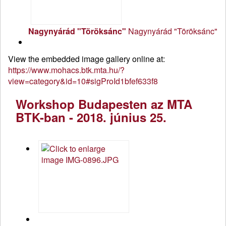
Nagynyárád "Töröksánc"
Nagynyárád "Töröksánc"
View the embedded image gallery online at:
https://www.mohacs.btk.mta.hu/?
view=category&id=10#sigProId1bfef633f8
Workshop Budapesten az MTA
BTK-ban - 2018. június 25.