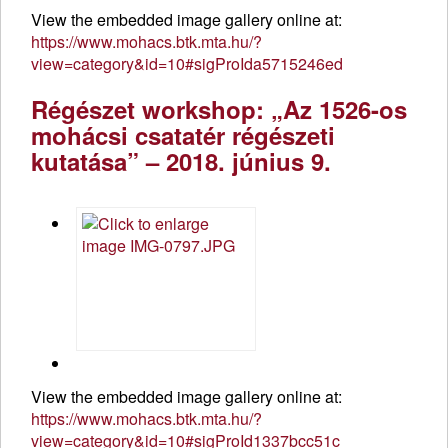
View the embedded image gallery online at:
https://www.mohacs.btk.mta.hu/?
view=category&id=10#sigProIda5715246ed
Régészet workshop: „Az 1526-os
mohácsi csatatér régészeti
kutatása” – 2018. június 9.
View the embedded image gallery online at:
https://www.mohacs.btk.mta.hu/?
view=category&id=10#sigProId1337bcc51c