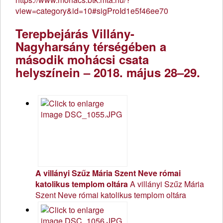
view=category&id=10#sigProId1e5f46ee70
Terepbejárás Villány-
Nagyharsány térségében a
második mohácsi csata
helyszínein – 2018. május 28–29.
A villányi Szűz Mária Szent Neve római
katolikus templom oltára
A villányi Szűz Mária
Szent Neve római katolikus templom oltára