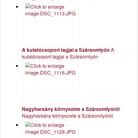
A kutatócsoport tagjai a Szársomlyón
A
kutatócsoport tagjai a Szársomlyón
Nagyharsány környezete a Szársomlyóról
Nagyharsány környezete a Szársomlyóról