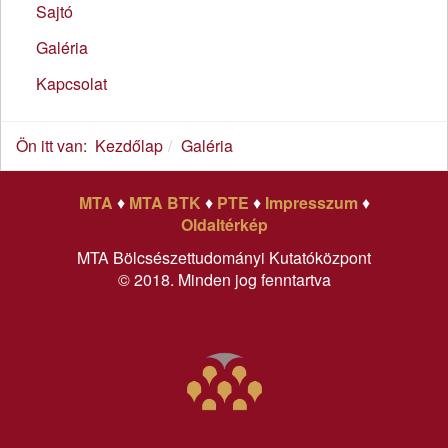
Sajtó
Galéria
Kapcsolat
Ön itt van:
Kezdőlap
Galéria
MTA
♦
MTA BTK
♦
PTE
♦
Impresszum
♦
Oldaltérkép
MTA Bölcsészettudományi Kutatóközpont
© 2018. Minden jog fenntartva