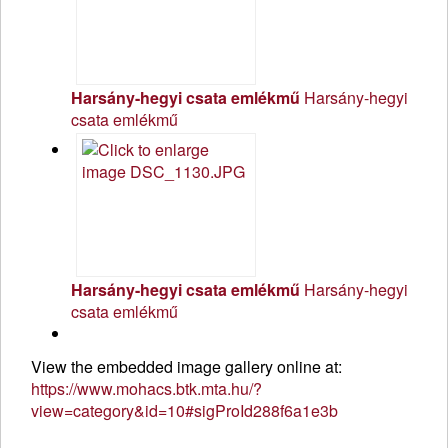
Harsány-hegyi csata emlékmű
Harsány-hegyi
csata emlékmű
Harsány-hegyi csata emlékmű
Harsány-hegyi
csata emlékmű
View the embedded image gallery online at:
https://www.mohacs.btk.mta.hu/?
view=category&id=10#sigProId288f6a1e3b