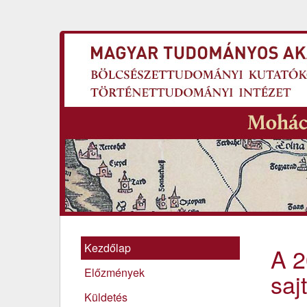
Kezdőlap
A 2
Előzmények
saj
Küldetés