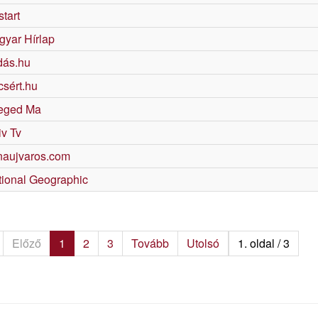
start
gyar Hírlap
dás.hu
sért.hu
eged Ma
v Tv
naujvaros.com
tional Geographic
Előző
1
2
3
Tovább
Utolsó
1. oldal / 3