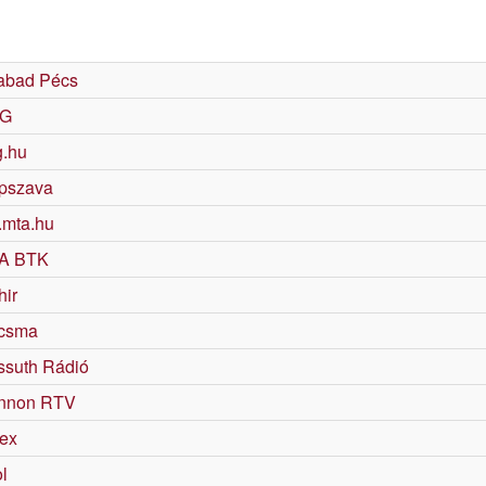
abad Pécs
G
g.hu
pszava
.mta.hu
A BTK
hir
csma
ssuth Rádió
nnon RTV
dex
l