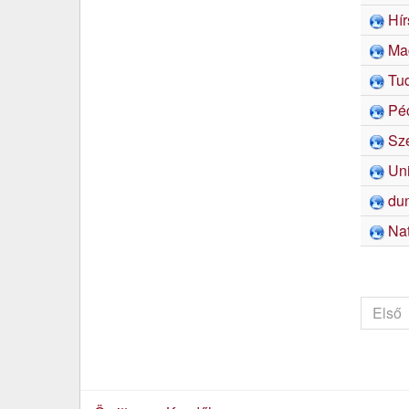
Hír
Ma
Tu
Péc
Sz
Uni
du
Na
Első