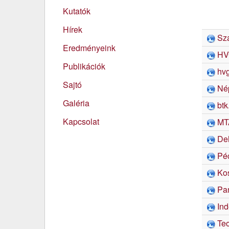
Kutatók
Hírek
Sz
Eredményeink
HV
Publikációk
hv
Sajtó
Né
Galéria
btk
Kapcsolat
MT
De
Pé
Ko
Pa
In
Teo