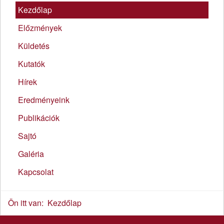
Kezdőlap
Előzmények
Küldetés
Kutatók
Hírek
Eredményeink
Publikációk
Sajtó
Galéria
Kapcsolat
Ön itt van:
Kezdőlap