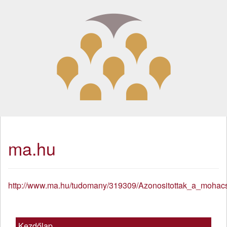
ma.hu
http://www.ma.hu/tudomany/319309/Azonositottak_a_moha
Kezdőlap