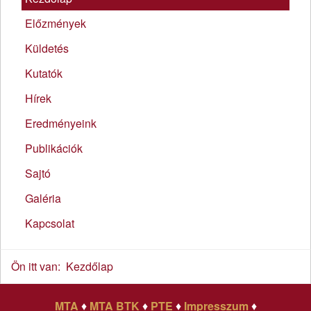
Előzmények
Küldetés
Kutatók
Hírek
Eredményeink
Publikációk
Sajtó
Galéria
Kapcsolat
Ön itt van:
Kezdőlap
MTA
♦
MTA BTK
♦
PTE
♦
Impresszum
♦