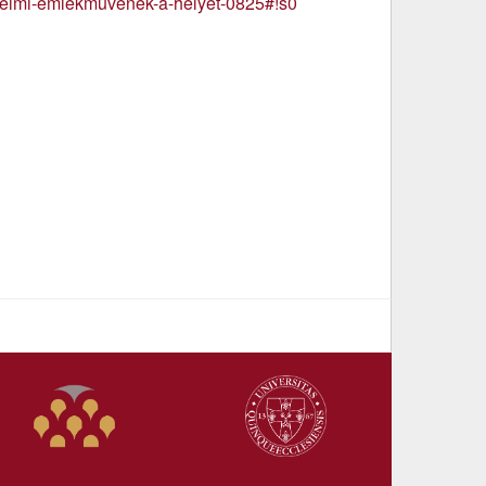
ozelmi-emlekmuvenek-a-helyet-0825#!s0