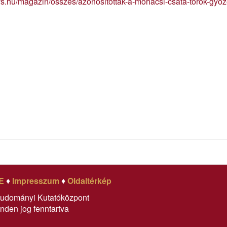
/vs.hu/magazin/osszes/azonositottak-a-mohacsi-csata-torok-gy
E
♦
Impresszum
♦
Oldaltérkép
tudományi Kutatóközpont
nden jog fenntartva