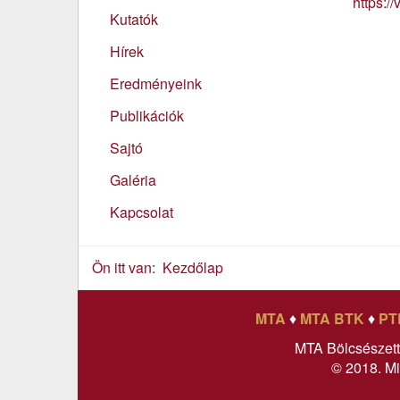
https:/
Kutatók
Hírek
Eredményeink
Publikációk
Sajtó
Galéria
Kapcsolat
Ön itt van:
Kezdőlap
MTA
♦
MTA BTK
♦
PT
MTA Bölcsészet
© 2018. Mi