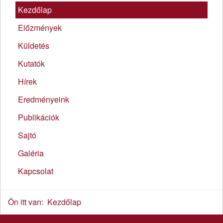
Kezdőlap
Előzmények
Küldetés
Kutatók
Hírek
Eredményeink
Publikációk
Sajtó
Galéria
Kapcsolat
Ön itt van:
Kezdőlap