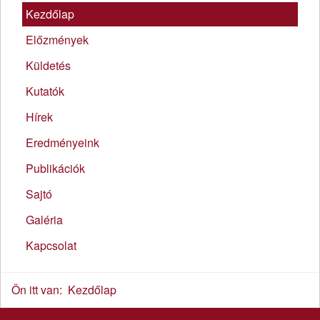
Kezdőlap
Előzmények
Küldetés
Kutatók
Hírek
Eredményeink
Publikációk
Sajtó
Galéria
Kapcsolat
Ön itt van:
Kezdőlap