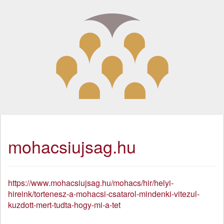
mohacsiujsag.hu
https://www.mohacsiujsag.hu/mohacs/hir/helyi-
hireink/tortenesz-a-mohacsi-csatarol-mindenki-vitezul-
kuzdott-mert-tudta-hogy-mi-a-tet