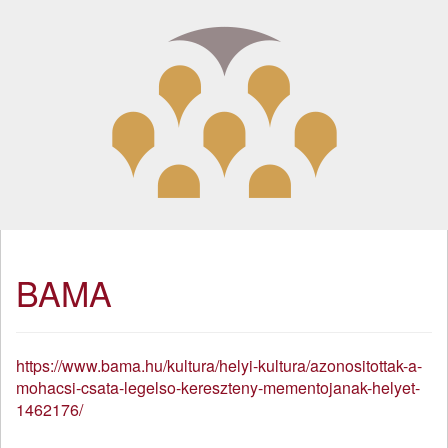
BAMA
https://www.bama.hu/kultura/helyi-kultura/azonositottak-a-
mohacsi-csata-legelso-kereszteny-mementojanak-helyet-
1462176/