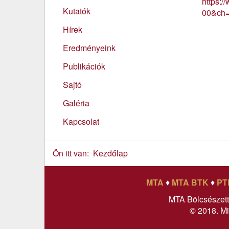
https:
Kutatók
00&ch
Hírek
Eredményeink
Publikációk
Sajtó
Galéria
Kapcsolat
Ön itt van:
Kezdőlap
MTA
♦
MTA BTK
♦
PT
MTA Bölcsészet
© 2018. Mi