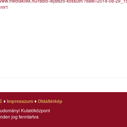
//www.mediaklikk.hu/radio-lejatszo-kossuth/?date=2018-08-29
=mr1
E
♦
Impresszum
♦
Oldaltérkép
tudományi Kutatóközpont
nden jog fenntartva