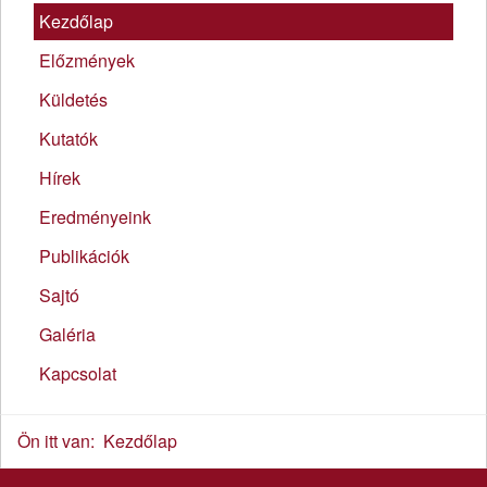
Kezdőlap
Előzmények
Küldetés
Kutatók
Hírek
Eredményeink
Publikációk
Sajtó
Galéria
Kapcsolat
Ön itt van:
Kezdőlap