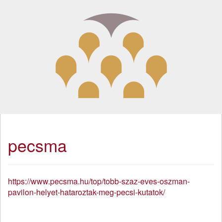
pecsma
https://www.pecsma.hu/top/tobb-szaz-eves-oszman-
pavilon-helyet-hataroztak-meg-pecsi-kutatok/