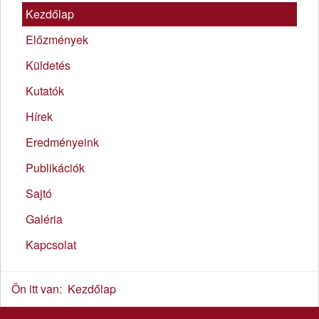
Kezdőlap
Előzmények
Küldetés
Kutatók
Hírek
Eredményeink
Publikációk
Sajtó
Galéria
Kapcsolat
Ön itt van:
Kezdőlap