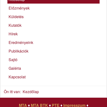
Előzmények
Küldetés
Kutatók
Hírek
Eredményeink
Publikációk
Sajtó
Galéria
Kapcsolat
Ön itt van:
Kezdőlap
MTA
♦
MTA BTK
♦
PTE
♦
Impresszum
♦