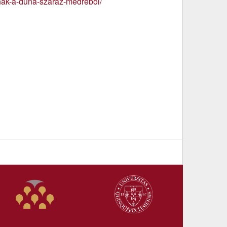
tnak-a-duna-szaraz-medrebol/