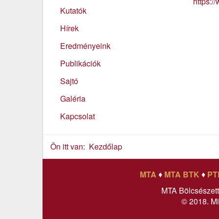
https:/
Kutatók
Hírek
Eredményeink
Publikációk
Sajtó
Galéria
Kapcsolat
Ön itt van:
Kezdőlap
MTA
♦
MTA BTK
♦
PT
MTA Bölcsészet
© 2018. Mi