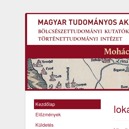
Kezdőlap
lok
Előzmények
Küldetés