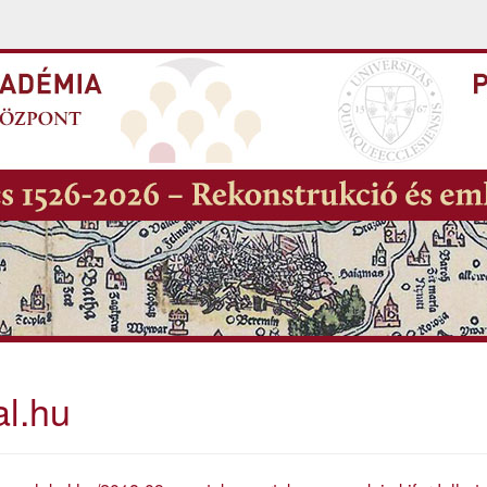
al.hu