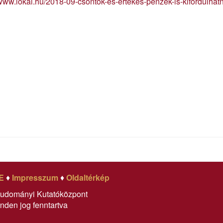
/www.lokal.hu/2018-09-csontok-es-ertekes-penzek-is-kifordulha
E
♦
Impresszum
♦
Oldaltérkép
tudományi Kutatóközpont
nden jog fenntartva