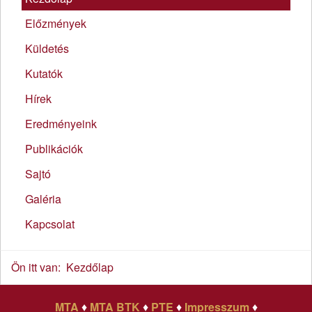
Előzmények
Küldetés
Kutatók
Hírek
Eredményeink
Publikációk
Sajtó
Galéria
Kapcsolat
Ön itt van:
Kezdőlap
MTA
♦
MTA BTK
♦
PTE
♦
Impresszum
♦