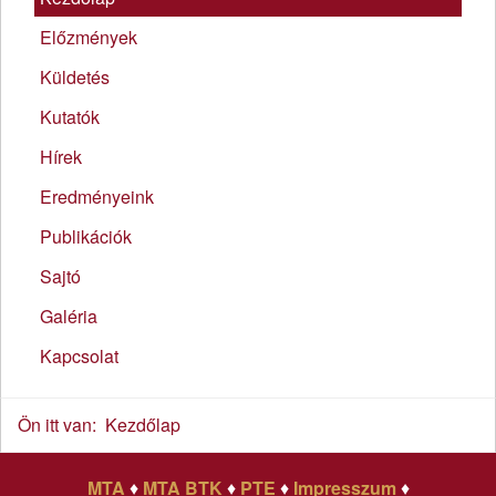
Előzmények
Küldetés
Kutatók
Hírek
Eredményeink
Publikációk
Sajtó
Galéria
Kapcsolat
Ön itt van:
Kezdőlap
MTA
♦
MTA BTK
♦
PTE
♦
Impresszum
♦