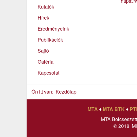
https:/
Kutatók
Hírek
Eredményeink
Publikációk
Sajtó
Galéria
Kapcsolat
Ön itt van:
Kezdőlap
MTA
♦
MTA BTK
♦
PT
MTA Bölcsészet
© 2018. Mi