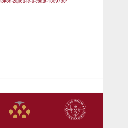
rtokon-zajlott-le-a-csata-1369783/