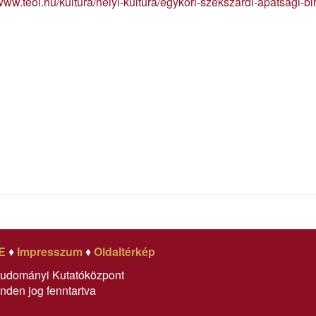
/www.teol.hu/kultura/helyi-kultura/egykori-szekszardi-apatsagi-bi
E
♦
Impresszum
♦
Oldaltérkép
tudományi Kutatóközpont
nden jog fenntartva