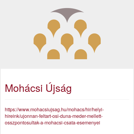
Mohácsi Újság
https://www.mohacsiujsag.hu/mohacs/hir/helyi-
hireink/ujonnan-feltart-osi-duna-meder-mellett-
osszpontosultak-a-mohacsi-csata-esemenyei