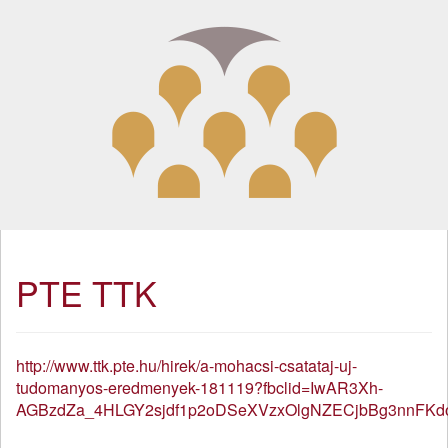
PTE TTK
http://www.ttk.pte.hu/hirek/a-mohacsi-csatataj-uj-
tudomanyos-eredmenyek-181119?fbclid=IwAR3Xh-
AGBzdZa_4HLGY2sjdf1p2oDSeXVzxOlgNZECjbBg3nnFK