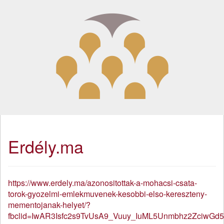
Erdély.ma
https://www.erdely.ma/azonositottak-a-mohacsi-csata-
torok-gyozelmi-emlekmuvenek-kesobbi-elso-kereszteny-
mementojanak-helyet/?
fbclid=IwAR3Isfc2s9TvUsA9_Vuuy_IuML5Unmbhz2ZciwG