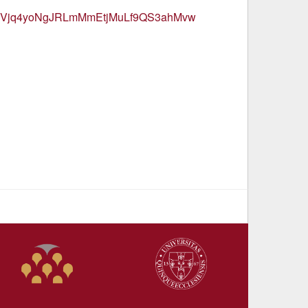
GyVjq4yoNgJRLmMmEtjMuLf9QS3ahMvw