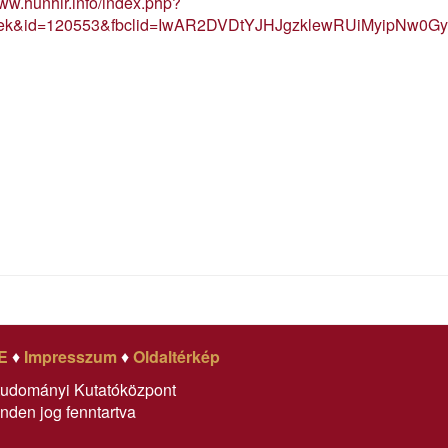
www.hunhir.info/index.php?
irek&id=120553&fbclid=IwAR2DVDtYJHJgzklewRUiMyipNw0
E
♦
Impresszum
♦
Oldaltérkép
tudományi Kutatóközpont
nden jog fenntartva