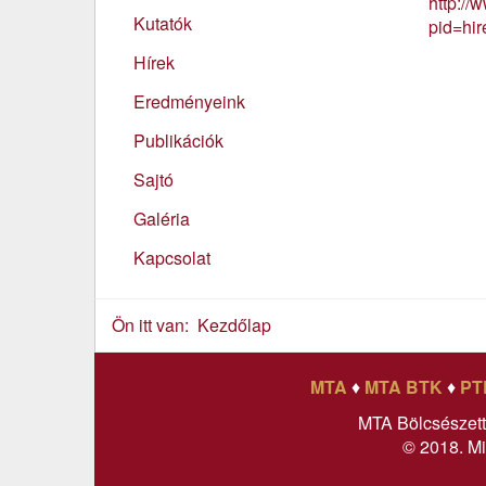
http://
Kutatók
pid=h
Hírek
Eredményeink
Publikációk
Sajtó
Galéria
Kapcsolat
Ön itt van:
Kezdőlap
MTA
♦
MTA BTK
♦
PT
MTA Bölcsészet
© 2018. Mi