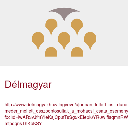
Délmagyar
http://www.delmagyar.hu/vilagvevo/ujonnan_feltart_osi_duna
meder_mellett_osszpontosultak_a_mohacsi_csata_esemeny
fbclid=IwAR3vJf4iYleKsjCpufTsSg5xEIepI6YR0wlflaqmnR
mtpqqnsThKbKSY