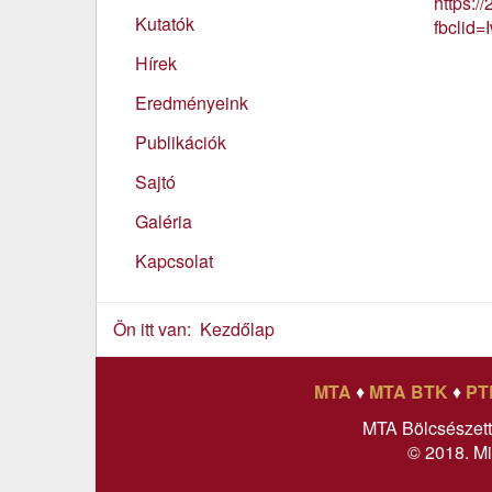
https:/
Kutatók
fbcli
Hírek
Eredményeink
Publikációk
Sajtó
Galéria
Kapcsolat
Ön itt van:
Kezdőlap
MTA
♦
MTA BTK
♦
PT
MTA Bölcsészet
© 2018. Mi