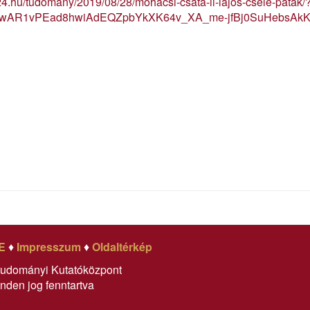
/24.hu/tudomany/2019/08/28/mohacsi-csata-ii-lajos-csele-patak/
d=IwAR1vPEad8hwiAdEQZpbYkXK64v_XA_me-jfBj0SuHebsAkK
E
♦
Impresszum
♦
Oldaltérkép
tudományi Kutatóközpont
nden jog fenntartva