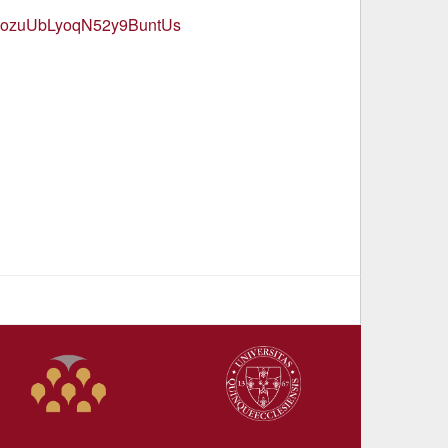
LozuUbLyoqN52y9BuntUs