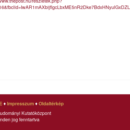
/www.thepost.hu/reszletek.php?
416&fbclid=IwAR1mAXbijflgcLbxME5nR2Dke7BdxHNyulGxDZ
E
♦
Impresszum
♦
Oldaltérkép
tudományi Kutatóközpont
nden jog fenntartva