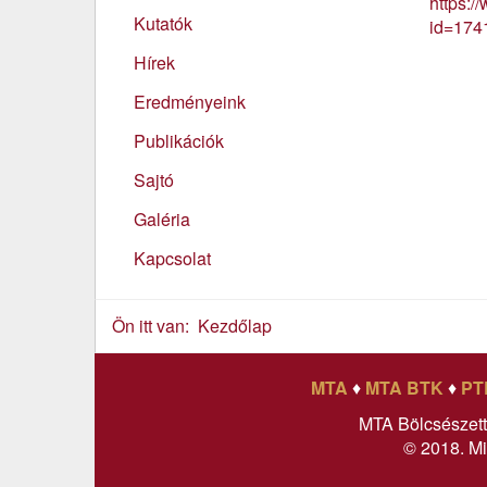
https:/
Kutatók
id=17
Hírek
Eredményeink
Publikációk
Sajtó
Galéria
Kapcsolat
Ön itt van:
Kezdőlap
MTA
♦
MTA BTK
♦
PT
MTA Bölcsészet
© 2018. Mi