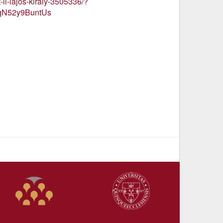
-ii-lajos-kiraly-3505336/?
qN52y9BuntUs