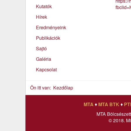
https:/
Kutatók
fbcli
Hírek
Eredményeink
Publikációk
Sajtó
Galéria
Kapcsolat
Ön itt van:
Kezdőlap
MTA
♦
MTA BTK
♦
PT
MTA Bölcsészet
© 2018. Mi