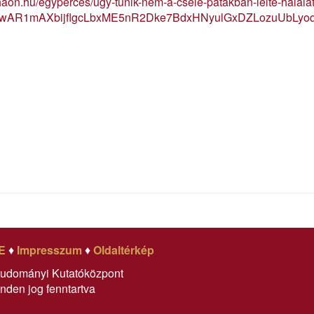
/haon.hu/egyperces/ugy-tunik-nem-a-csele-patakban-lelte-halalat
d=IwAR1mAXbijflgcLbxME5nR2Dke7BdxHNyulGxDZLozuUbLyo
E
♦
Impresszum
♦
Oldaltérkép
tudományi Kutatóközpont
nden jog fenntartva