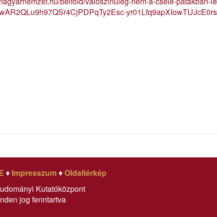
/magyarnemzet.hu/belfold/valoszinuleg-nem-a-csele-patakban-le
=IwAR2QLu9h97QSr4CjPDPqTy2Esc-yr01Lfq9apXIowTUJcE0r
E
♦
Impresszum
♦
Oldaltérkép
tudományi Kutatóközpont
nden jog fenntartva