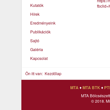
https:/
Kutatók
fbclid
Hírek
Eredményeink
Publikációk
Sajtó
Galéria
Kapcsolat
Ön itt van:
Kezdőlap
MTA
♦
MTA BTK
♦
PT
MTA Bölcsészet
© 2018. Mi