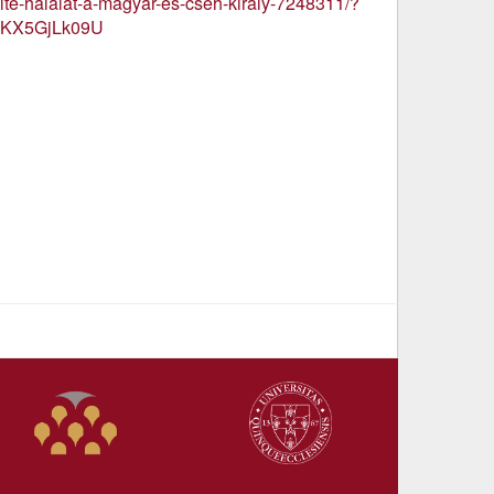
lte-halalat-a-magyar-es-cseh-kiraly-7248311/?
sKX5GjLk09U