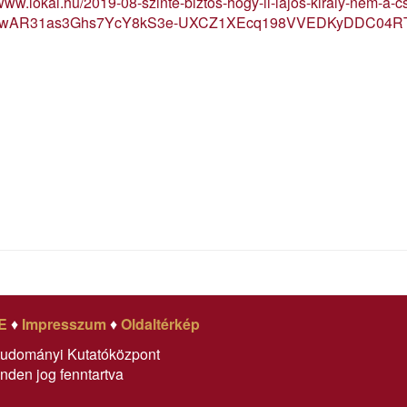
/www.lokal.hu/2019-08-szinte-biztos-hogy-ii-lajos-kiraly-nem-a-c
d=IwAR31as3Ghs7YcY8kS3e-UXCZ1XEcq198VVEDKyDDC04RTm
E
♦
Impresszum
♦
Oldaltérkép
tudományi Kutatóközpont
nden jog fenntartva