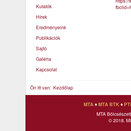
https:/
Kutatók
fbcli
Hírek
Eredményeink
Publikációk
Sajtó
Galéria
Kapcsolat
Ön itt van:
Kezdőlap
MTA
♦
MTA BTK
♦
PT
MTA Bölcsészet
© 2018. Mi