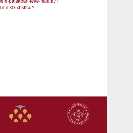
sele-patakban-lelte-halalat/?
nIkGlxhslfcuY