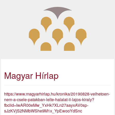
Magyar Hírlap
https://www.magyarhirlap.hu/kronika/20190828-velhetoen-
nem-a-csele-patakban-lelte-halalat-ii-lajos-kiraly?
fbclid=IwAR00eMw_YxHk7XLn27aayxAV0sp-
sJzKVjS2NMbWShe9M1x_YpEwooYdSnc