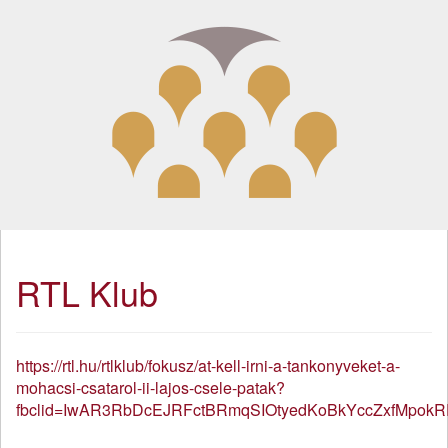
RTL Klub
https://rtl.hu/rtlklub/fokusz/at-kell-irni-a-tankonyveket-a-
mohacsi-csatarol-ii-lajos-csele-patak?
fbclid=IwAR3RbDcEJRFctBRmqSIOtyedKoBkYccZxfMpokR