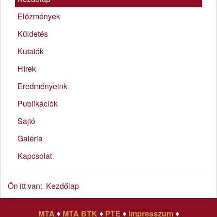
Előzmények
Küldetés
Kutatók
Hírek
Eredményeink
Publikációk
Sajtó
Galéria
Kapcsolat
Ön itt van:
Kezdőlap
MTA
♦
MTA BTK
♦
PTE
♦
Impresszum
♦