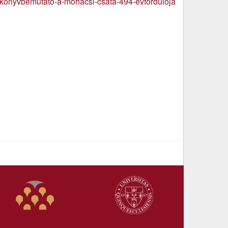
s-konyvbemutato-a-mohacsi-csata-494-evforduloja