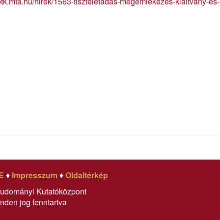
/btk.mta.hu/hirek/1563-tiszteletadas-megemlekezes-kialtvany-e
E
♦
Impresszum
♦
Oldaltérkép
tudományi Kutatóközpont
nden jog fenntartva