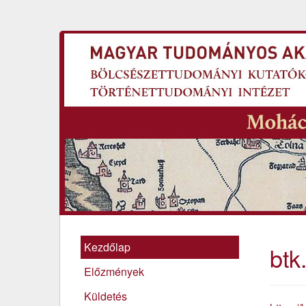
Kezdőlap
btk
Előzmények
Küldetés