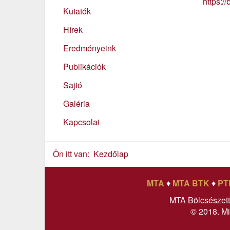
https:/
Kutatók
Hírek
Eredményeink
Publikációk
Sajtó
Galéria
Kapcsolat
Ön itt van:
Kezdőlap
MTA
♦
MTA BTK
♦
PT
MTA Bölcsészet
© 2018. Mi