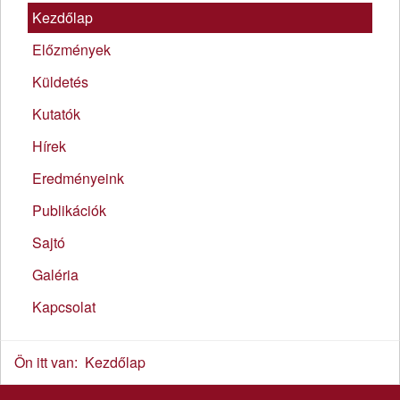
Kezdőlap
Előzmények
Küldetés
Kutatók
Hírek
Eredményeink
Publikációk
Sajtó
Galéria
Kapcsolat
Ön itt van:
Kezdőlap