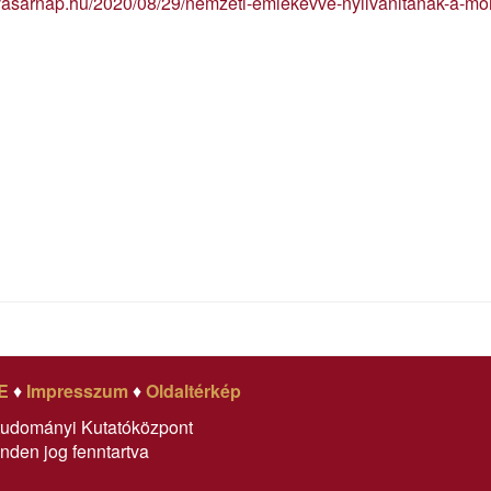
/vasarnap.hu/2020/08/29/nemzeti-emlekevve-nyilvanitanak-a-moh
E
♦
Impresszum
♦
Oldaltérkép
tudományi Kutatóközpont
nden jog fenntartva