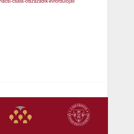
acsi-csata-otszazadik-evfordulojat/