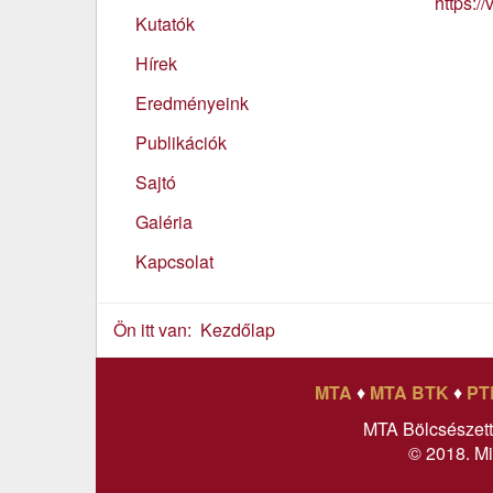
https:/
Kutatók
Hírek
Eredményeink
Publikációk
Sajtó
Galéria
Kapcsolat
Ön itt van:
Kezdőlap
MTA
♦
MTA BTK
♦
PT
MTA Bölcsészet
© 2018. Mi