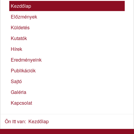
Kezdőlap
Előzmények
Küldetés
Kutatók
Hírek
Eredményeink
Publikációk
Sajtó
Galéria
Kapcsolat
Ön itt van:
Kezdőlap