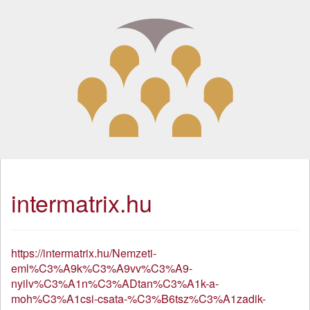
intermatrix.hu
https://intermatrix.hu/Nemzeti-
eml%C3%A9k%C3%A9vv%C3%A9-
nyilv%C3%A1n%C3%ADtan%C3%A1k-a-
moh%C3%A1csi-csata-%C3%B6tsz%C3%A1zadik-