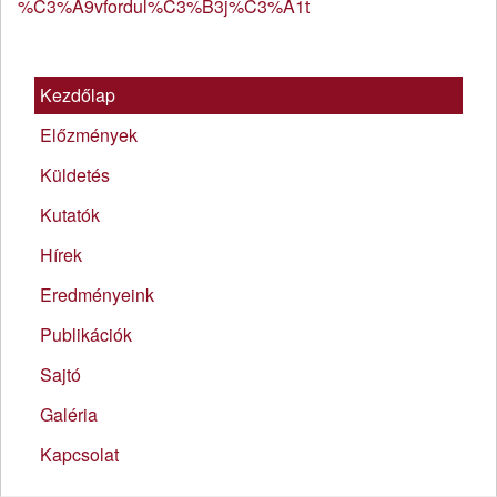
%C3%A9vfordul%C3%B3j%C3%A1t
Kezdőlap
Előzmények
Küldetés
Kutatók
Hírek
Eredményeink
Publikációk
Sajtó
Galéria
Kapcsolat