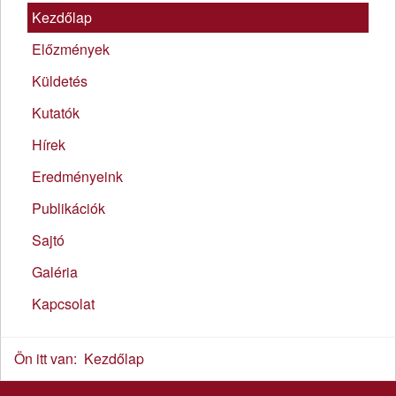
Kezdőlap
Előzmények
Küldetés
Kutatók
Hírek
Eredményeink
Publikációk
Sajtó
Galéria
Kapcsolat
Ön itt van:
Kezdőlap