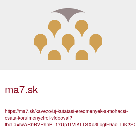
ma7.sk
https://ma7.sk/kavezo/uj-kutatasi-eredmenyek-a-mohacsi-
csata-korulmenyeirol-videoval?
fbclid=IwAR0RVPhhP_17Up1LViKLTSXb3ljbglF9ab_LiK2S