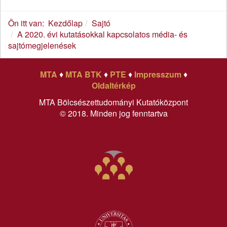
Ön itt van:
Kezdőlap
Sajtó
A 2020. évi kutatásokkal kapcsolatos média- és
sajtómegjelenések
MTA
♦
MTA BTK
♦
PTE
♦
Impresszum
♦
Oldaltérkép
MTA Bölcsészettudományi Kutatóközpont
© 2018. Minden jog fenntartva