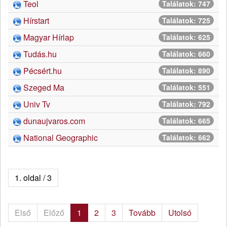
Teol
Találatok: 747
Hírstart
Találatok: 725
Magyar Hírlap
Találatok: 625
Tudás.hu
Találatok: 660
Pécsért.hu
Találatok: 890
Szeged Ma
Találatok: 551
Univ Tv
Találatok: 792
dunaujvaros.com
Találatok: 665
National Geographic
Találatok: 662
1. oldal / 3
Első
Előző
1
2
3
Tovább
Utolsó