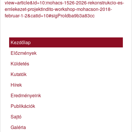
view=article&id=10:mohacs-1526-2026-rekonstrukcio-es-
emlekezet-projektindito-workshop-mohacson-2018-
februar-1-2&catid=10#sigProIdba9b3a83cc
Kezdőlap
Előzmények
Küldetés
Kutatók
Hírek
Eredményeink
Publikációk
Sajtó
Galéria