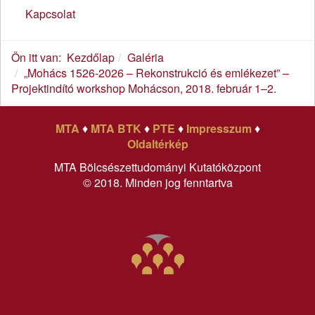
Kapcsolat
Ön itt van:
Kezdőlap
Galéria
„Mohács 1526-2026 – Rekonstrukció és emlékezet” –
Projektindító workshop Mohácson, 2018. február 1–2.
MTA
♦
MTA BTK
♦
PTE
♦
Impresszum
♦
Oldaltérkép
MTA Bölcsészettudományi Kutatóközpont
© 2018. Minden jog fenntartva