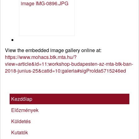
View the embedded image gallery online at:
https://www.mohacs.btk.mta.hu/?
view=article&id=11:workshop-budapesten-az-mta-btk-ban-
2018-junius-25&catid=10:galeria#sigProIda5715246ed
Kezdőlap
Előzmények
Küldetés
Kutatók