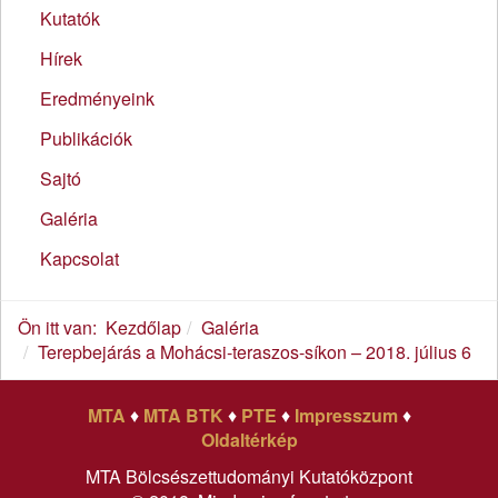
Kutatók
Hírek
Eredményeink
Publikációk
Sajtó
Galéria
Kapcsolat
Ön itt van:
Kezdőlap
Galéria
Terepbejárás a Mohácsi-teraszos-síkon – 2018. július 6
MTA
♦
MTA BTK
♦
PTE
♦
Impresszum
♦
Oldaltérkép
MTA Bölcsészettudományi Kutatóközpont