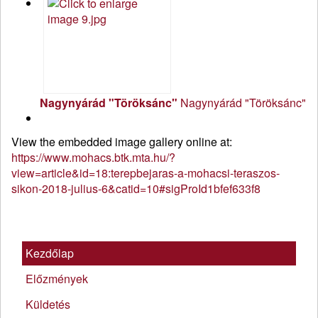
Nagynyárád "Töröksánc"
Nagynyárád "Töröksánc"
View the embedded image gallery online at:
https://www.mohacs.btk.mta.hu/?
view=article&id=18:terepbejaras-a-mohacsi-teraszos-
sikon-2018-julius-6&catid=10#sigProId1bfef633f8
Kezdőlap
Előzmények
Küldetés